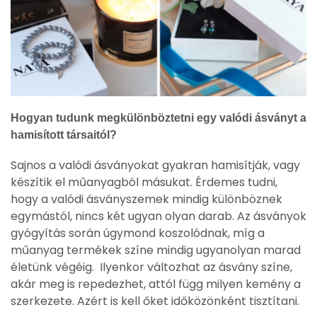
Hogyan tudunk megkülönböztetni egy valódi ásványt a
hamisított társaitól?
Sajnos a valódi ásványokat gyakran hamisítják, vagy
készítik el műanyagból másukat. Érdemes tudni,
hogy a valódi ásványszemek mindig különböznek
egymástól, nincs két ugyan olyan darab. Az ásványok
gyógyítás során úgymond koszolódnak, míg a
műanyag termékek színe mindig ugyanolyan marad
életünk végéig. Ilyenkor változhat az ásvány színe,
akár meg is repedezhet, attól függ milyen kemény a
szerkezete. Azért is kell őket időközönként tisztítani.