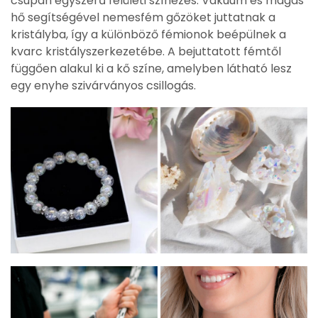
csupán egyszerű felületi színezés. Vákuum és magas
hő segítségével nemesfém gőzöket juttatnak a
kristályba, így a különböző fémionok beépülnek a
kvarc kristályszerkezetébe. A bejuttatott fémtől
függően alakul ki a kő színe, amelyben látható lesz
egy enyhe szivárványos csillogás.