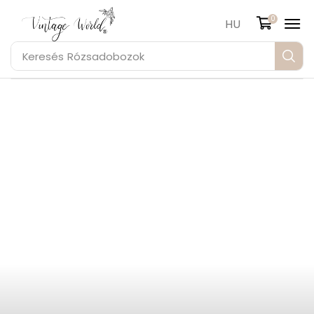
0
HU
Keresés
Rózsadobozok