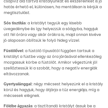
csapvíz alá tartva kristályunkat és ékszereinket is jó
hatás érhető el, különösen, ha mentálisan is kérjük a
megtisztulást.
: a kristályt tegyük egy kisebb
Sós tisztítás
üvegedénybe és így helyezzük a sóágyba, hagyjuk
ott fél órára vagy akár órákra is, majd onnan kivéve
jó alaposan öblítsük le folyó hideg vízzel.
a füstölő típusától függően tartsuk a
Füstölővel:
kristályt a füstbe vagy az óra járásával ellenkezőleg
mozgassuk körbe a füstölőt. Amikor végeztünk jól
szellőztessük ki a szobát, hogy a negatív energiák
eltávozzanak.
négy mécsest helyezünk el a kristály
Gyertyalánggal:
körül és hagyjuk, hogy átjárja a tűz energiája, míg a
mécsesek elégnek.
: a tisztítandó kristályt ássuk be a
Földbe ágyazás