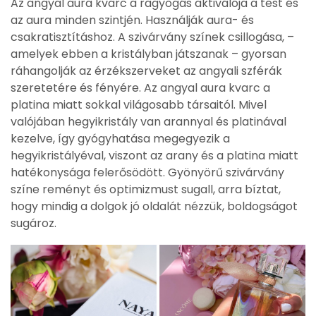
Az angyal aura kvarc a ragyogás aktiválója a test és
az aura minden szintjén. Használják aura- és
csakratisztításhoz. A szivárvány színek csillogása, –
amelyek ebben a kristályban játszanak – gyorsan
ráhangolják az érzékszerveket az angyali szférák
szeretetére és fényére. Az angyal aura kvarc a
platina miatt sokkal világosabb társaitól. Mivel
valójában hegyikristály van arannyal és platinával
kezelve, így gyógyhatása megegyezik a
hegyikristályéval, viszont az arany és a platina miatt
hatékonysága felerősödött. Gyönyörű szivárvány
színe reményt és optimizmust sugall, arra bíztat,
hogy mindig a dolgok jó oldalát nézzük, boldogságot
sugároz.