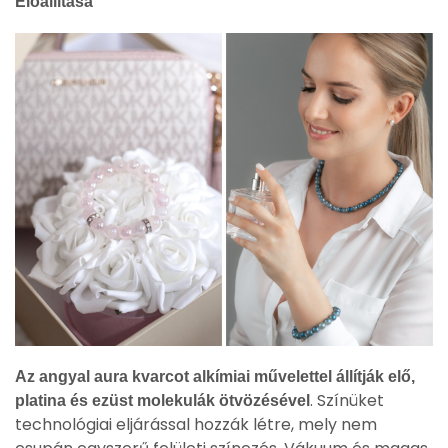
Előállítása
Az angyal aura kvarcot alkímiai művelettel állítják elő,
. Színüket
platina és ezüst molekulák ötvözésével
technológiai eljárással hozzák létre, mely nem