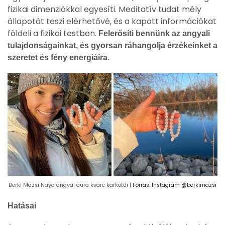
fizikai dimenziókkal egyesíti. Meditatív tudat mély
állapotát teszi elérhetővé, és a kapott információkat
földeli a fizikai testben.
Felerősíti bennünk az angyali
tulajdonságainkat, és gyorsan ráhangolja érzékeinket a
szeretet és fény energiáira.
Berki Mazsi Naya angyal aura kvarc karkötői |
Forrás: Instagram @berkimazsi
Hatásai