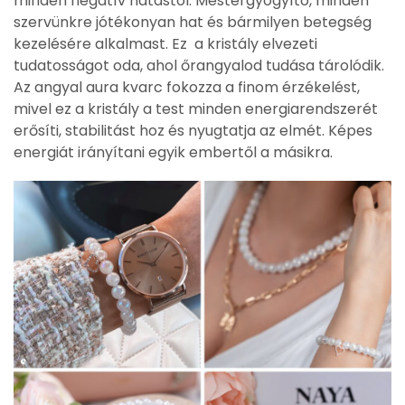
minden negatív hatástól. Mestergyógyító, minden
szervünkre jótékonyan hat és bármilyen betegség
kezelésére alkalmast. Ez a kristály elvezeti
tudatosságot oda, ahol őrangyalod tudása tárolódik.
Az angyal aura kvarc fokozza a finom érzékelést,
mivel ez a kristály a test minden energiarendszerét
erősíti, stabilitást hoz és nyugtatja az elmét. Képes
energiát irányítani egyik embertől a másikra.