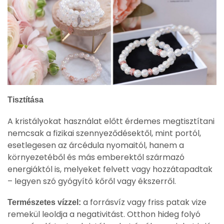
Tisztítása
A kristályokat használat előtt érdemes megtisztítani
nemcsak a fizikai szennyeződésektől, mint portól,
esetlegesen az árcédula nyomaitól, hanem a
környezetéből és más emberektől származó
energiáktól is, melyeket felvett vagy hozzátapadtak
– legyen szó gyógyító kőről vagy ékszerről.
a forrásvíz vagy friss patak vize
Természetes vízzel:
remekül leoldja a negativitást. Otthon hideg folyó