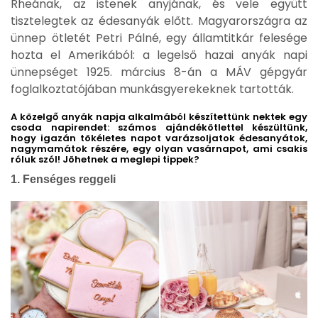
Rheának, az istenek anyjának, és vele együtt
tisztelegtek az édesanyák előtt. Magyarországra az
ünnep ötletét Petri Pálné, egy államtitkár felesége
hozta el Amerikából: a legelső hazai anyák napi
ünnepséget 1925. március 8-án a MÁV gépgyár
foglalkoztatójában munkásgyerekeknek tartották.
A közelgő anyák napja alkalmából készítettünk nektek egy
csoda napirendet: számos ajándékötlettel készültünk,
hogy igazán tökéletes napot varázsoljatok édesanyátok,
nagymamátok részére, egy olyan vasárnapot, ami csakis
róluk szól! Jöhetnek a meglepi tippek?
1. Fenséges reggeli