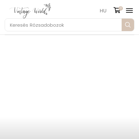
0
HU
Keresés
Rózsadobozok