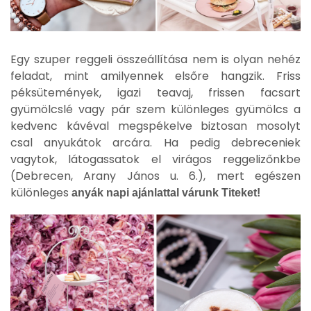
Egy szuper reggeli összeállítása nem is olyan nehéz
feladat, mint amilyennek elsőre hangzik. Friss
péksütemények, igazi teavaj, frissen facsart
gyümölcslé vagy pár szem különleges gyümölcs a
kedvenc kávéval megspékelve biztosan mosolyt
csal anyukátok arcára. Ha pedig debreceniek
vagytok, látogassatok el virágos reggelizőnkbe
(Debrecen, Arany János u. 6.), mert egészen
különleges
anyák napi ajánlattal várunk Titeket!