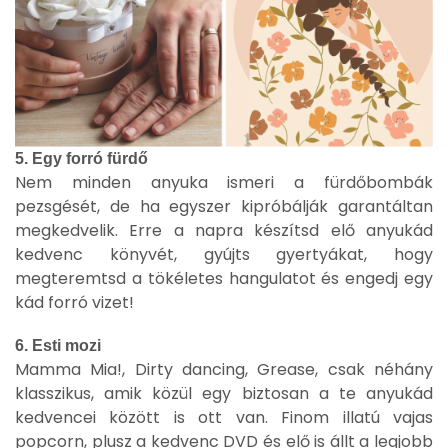
5. Egy forró fürdő
Nem minden anyuka ismeri a fürdőbombák
pezsgését, de ha egyszer kipróbálják garantáltan
megkedvelik. Erre a napra készítsd elő anyukád
kedvenc könyvét, gyújts gyertyákat, hogy
megteremtsd a tökéletes hangulatot és engedj egy
kád forró vizet!
6. Esti mozi
Mamma Mia!, Dirty dancing, Grease, csak néhány
klasszikus, amik közül egy biztosan a te anyukád
kedvencei között is ott van. Finom illatú vajas
popcorn, plusz a kedvenc DVD és elő is állt a legjobb