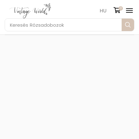
0
HU
Keresés
Rózsadobozok