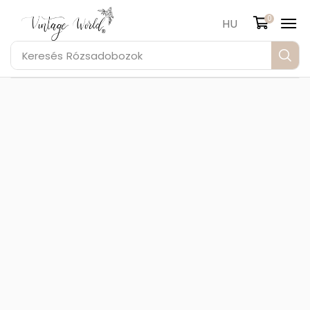
0
HU
Keresés
Rózsadobozok