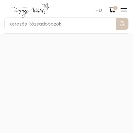
0
HU
Keresés
Rózsadobozok