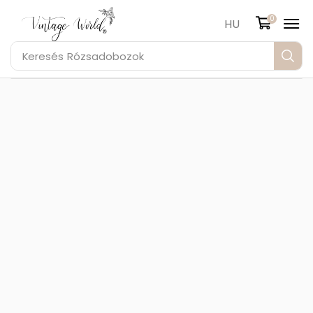
0
HU
Keresés
Rózsadobozok