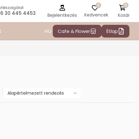
0
0
félszolgálat
6 30 445 4453
Kedvencek
Kosár
Bejelentkezés
HU
t
Cafe & Flower
Étlap