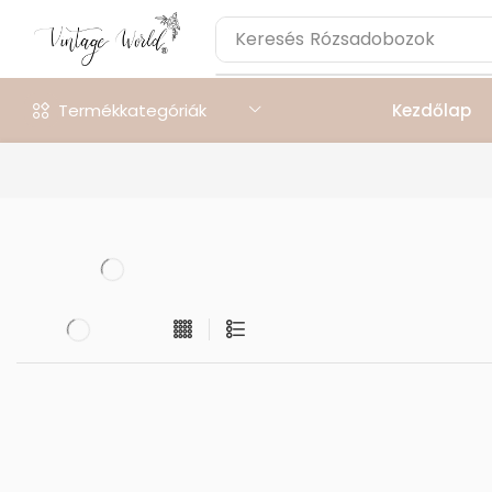
Keresés
Rózsadobozok
Termékkategóriák
Kezdőlap