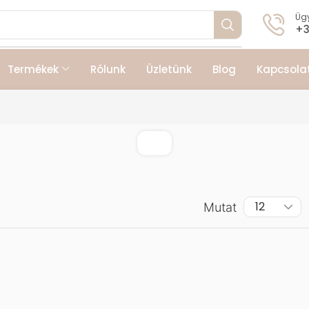
Ügy
+3
Termékek
Rólunk
Üzletünk
Blog
Kapcsola
Mutat