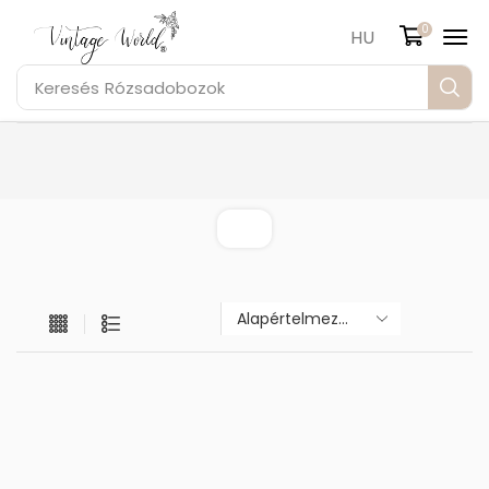
0
HU
Keresés
Rózsadobozok