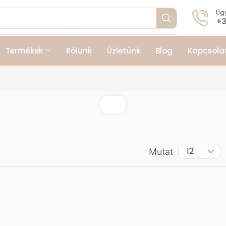
Ügy
+3
Termékek
Rólunk
Üzletünk
Blog
Kapcsola
Mutat