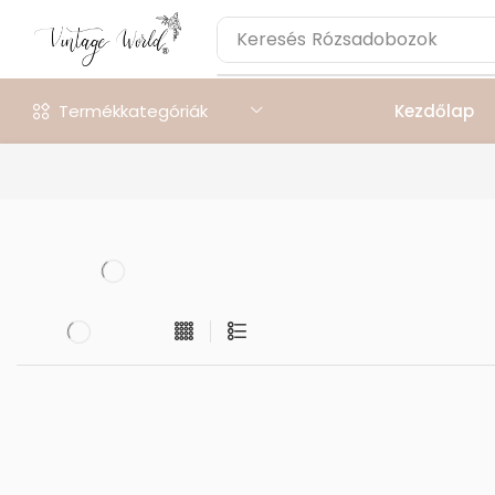
Keresés
Rózsadobozok
Termékkategóriák
Kezdőlap