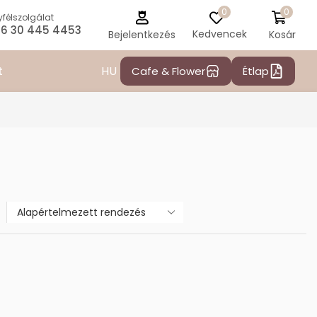
0
0
félszolgálat
6 30 445 4453
Kedvencek
Kosár
Bejelentkezés
HU
t
Cafe & Flower
Étlap