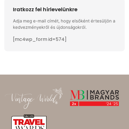
Iratkozz fel hírlevelünkre
Adja meg e-mail címét, hogy elsőként értesüljön a
kedvezményekről és újdonságokról.
[mc4wp_form id=574]