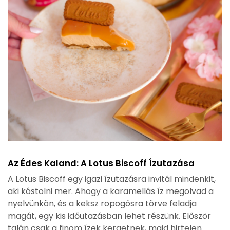
Az Édes Kaland: A Lotus Biscoff Ízutazása
A Lotus Biscoff egy igazi ízutazásra invitál mindenkit,
aki kóstolni mer. Ahogy a karamellás íz megolvad a
nyelvünkön, és a keksz ropogósra törve feladja
magát, egy kis időutazásban lehet részünk. Először
talán csak a finom ízek kergetnek, majd hirtelen