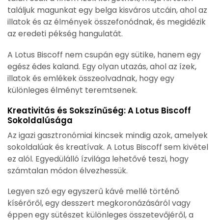
találjuk magunkat egy belga kisváros utcáin, ahol az
illatok és az élmények összefonódnak, és megidézik
az eredeti pékség hangulatát.
A Lotus Biscoff nem csupán egy sütike, hanem egy
egész édes kaland. Egy olyan utazás, ahol az ízek,
illatok és emlékek összeolvadnak, hogy egy
különleges élményt teremtsenek.
Kreativitás és Sokszínűség: A Lotus Biscoff
Sokoldalúsága
Az igazi gasztronómiai kincsek mindig azok, amelyek
sokoldalúak és kreatívak. A Lotus Biscoff sem kivétel
ez alól. Egyedülálló ízvilága lehetővé teszi, hogy
számtalan módon élvezhessük.
Legyen szó egy egyszerű kávé mellé történő
kísérőről, egy desszert megkoronázásáról vagy
éppen egy sütészet különleges összetevőjéről, a