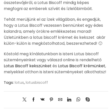
összetevőjéről, a Lotus Biscoff mindig képes
megfogni az emberek szívét és ízlelőbimbóit.
Tehát merüljünk el az ízek világában, és engedjük,
hogy a Lotus Biscoff vezessen bennünket egy édes
kalandra, amely örökre emlékezetes marad!
Üzletünkben a lotus biscoff krémet és kekszet akár
külön-külön is megkóstolhatod, beszerezheted! 🙂
Kóstold meg kínálatunkban is isteni Lotus biscoff
süteményeinket vagy válaszd online is rendelhető
Lotus Biscoff kekszünket
és
Lotus Biscoff krémünket
,
melyekkel otthon is isteni süteményeket alkothatsz!
Tags:
lotus
,
lotusbiscoff