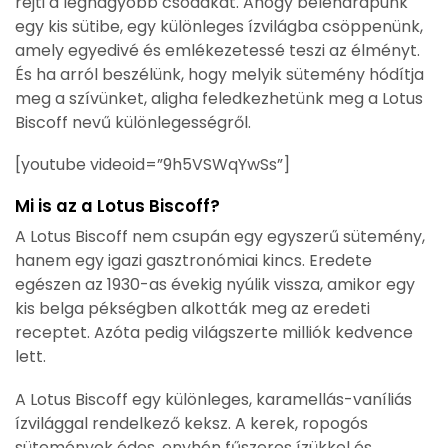
rejti a legnagyobb csodákat. Ahogy beleharapunk
egy kis sütibe, egy különleges ízvilágba csöppenünk,
amely egyedivé és emlékezetessé teszi az élményt.
És ha arról beszélünk, hogy melyik sütemény hódítja
meg a szívünket, aligha feledkezhetünk meg a Lotus
Biscoff nevű különlegességről.
[youtube videoid=”9h5VSWqYwSs”]
Mi is az a Lotus Biscoff?
A Lotus Biscoff nem csupán egy egyszerű sütemény,
hanem egy igazi gasztronómiai kincs. Eredete
egészen az 1930-as évekig nyúlik vissza, amikor egy
kis belga pékségben alkották meg az eredeti
receptet. Azóta pedig világszerte milliók kedvence
lett.
A Lotus Biscoff egy különleges, karamellás-vaníliás
ízvilággal rendelkező keksz. A kerek, ropogós
sütemények édes, enyhén fűszeres ízükkel és