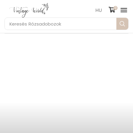
0
HU
Keresés
Rózsadobozok