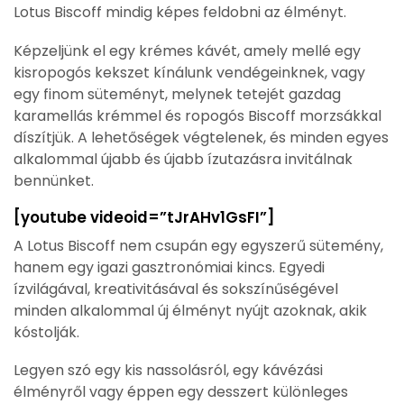
Lotus Biscoff mindig képes feldobni az élményt.
Képzeljünk el egy krémes kávét, amely mellé egy
kisropogós kekszet kínálunk vendégeinknek, vagy
egy finom süteményt, melynek tetejét gazdag
karamellás krémmel és ropogós Biscoff morzsákkal
díszítjük. A lehetőségek végtelenek, és minden egyes
alkalommal újabb és újabb ízutazásra invitálnak
bennünket.
[youtube videoid=”tJrAHv1GsFI”]
A Lotus Biscoff nem csupán egy egyszerű sütemény,
hanem egy igazi gasztronómiai kincs. Egyedi
ízvilágával, kreativitásával és sokszínűségével
minden alkalommal új élményt nyújt azoknak, akik
kóstolják.
Legyen szó egy kis nassolásról, egy kávézási
élményről vagy éppen egy desszert különleges