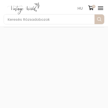
0
HU
Keresés
Rózsadobozok