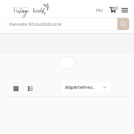
0
HU
Keresés
Rózsadobozok