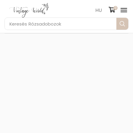
0
HU
Keresés
Rózsadobozok