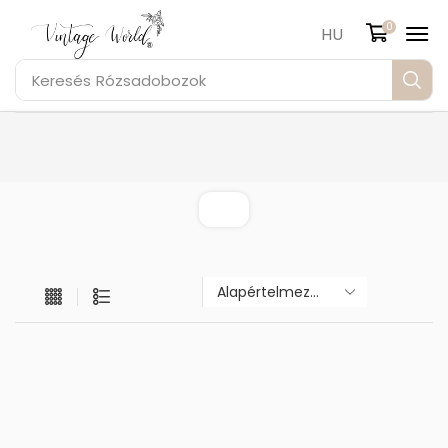
0
HU
Keresés
Rózsadobozok