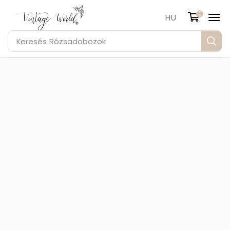
0
HU
Keresés
Rózsadobozok