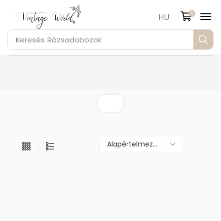
0
HU
Keresés
Rózsadobozok