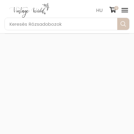
0
HU
Keresés
Rózsadobozok