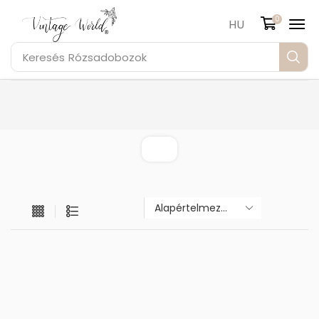
0
HU
Keresés
Rózsadobozok