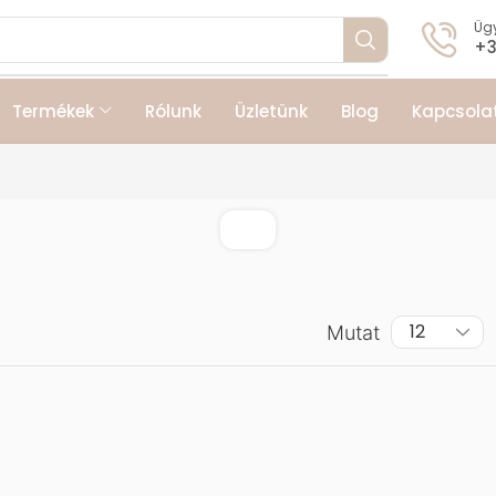
Ügy
+3
Termékek
Rólunk
Üzletünk
Blog
Kapcsola
Mutat