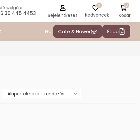
0
0
félszolgálat
6 30 445 4453
Kedvencek
Kosár
Bejelentkezés
HU
t
Cafe & Flower
Étlap