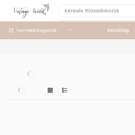
Keresés
Rózsadobozok
Termékkategóriák
Kezdőlap