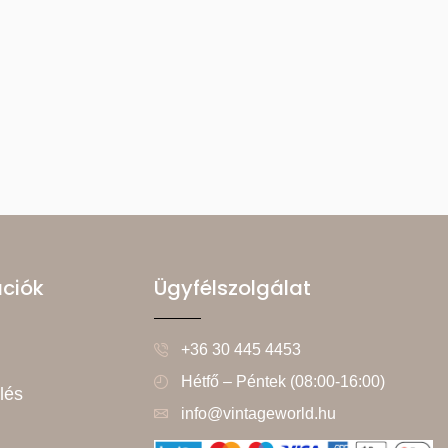
ációk
Ügyfélszolgálat
+36 30 445 4453
Hétfő – Péntek (08:00-16:00)
lés
info@vintageworld.hu