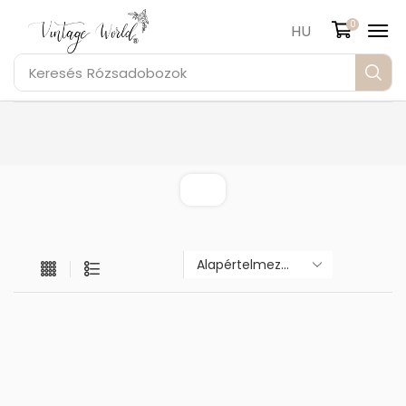
0
HU
Keresés
Rózsadobozok