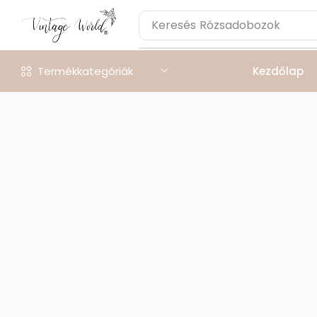
Keresés
Rózsadobozok
Termékkategóriák
Kezdőlap