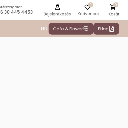
0
0
félszolgálat
6 30 445 4453
Kedvencek
Kosár
Bejelentkezés
HU
t
Cafe & Flower
Étlap