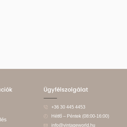
ációk
Ügyfélszolgálat
+36 30 445 4453
Hétfő – Péntek (08:00-16:00)
lés
info@vintageworld.hu