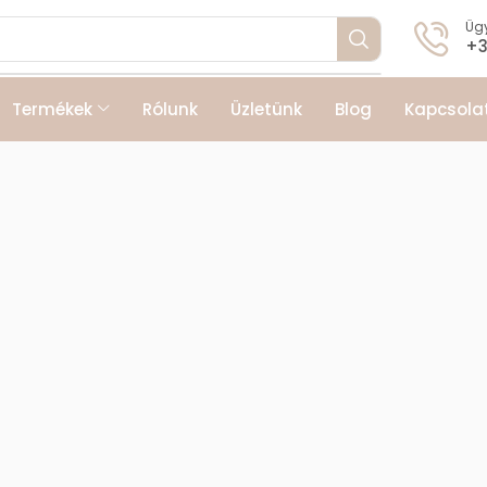
Ügy
+3
Termékek
Rólunk
Üzletünk
Blog
Kapcsola