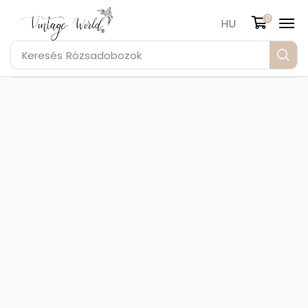
0
HU
Keresés
Rózsadobozok