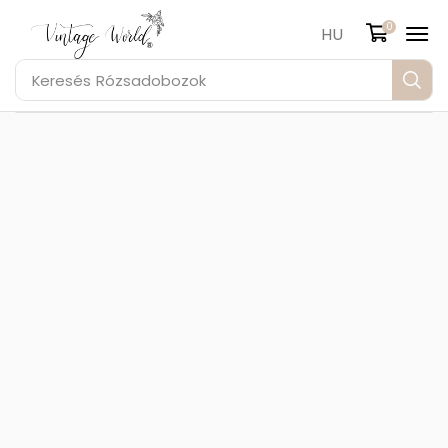
0
HU
Keresés
Rózsadobozok