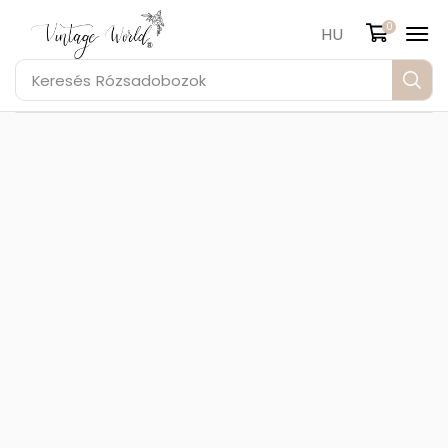
0
HU
Keresés
Rózsadobozok