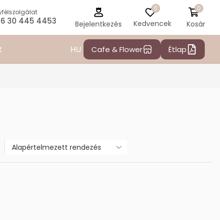
0
0
félszolgálat
6 30 445 4453
Kedvencek
Kosár
Bejelentkezés
HU
t
Cafe & Flower
Étlap