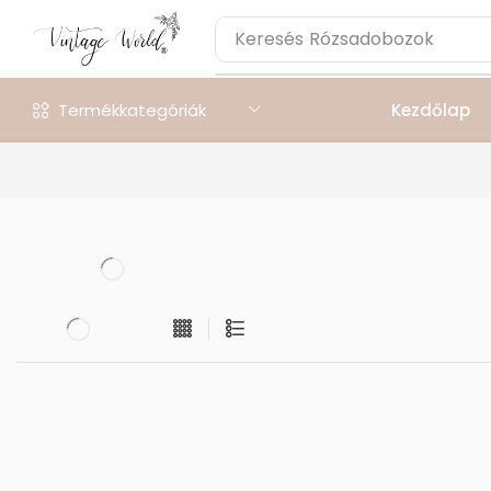
Keresés
Rózsadobozok
Termékkategóriák
Kezdőlap