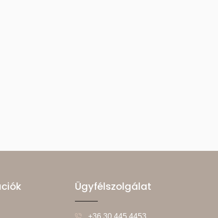
ációk
Ügyfélszolgálat
+36 30 445 4453