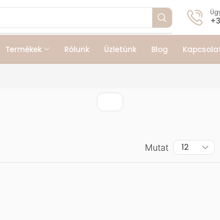
Ügy
+3
Termékek
Rólunk
Üzletünk
Blog
Kapcsola
Mutat