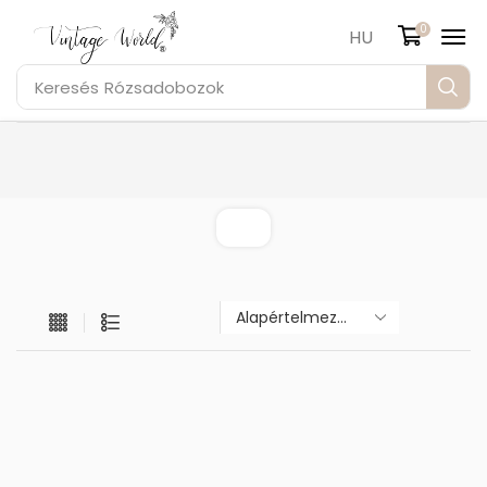
0
HU
Keresés
Rózsadobozok