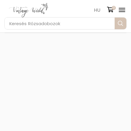
0
HU
Keresés
Rózsadobozok