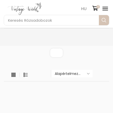
0
HU
Keresés
Rózsadobozok