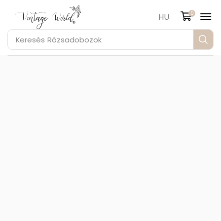
0
HU
Keresés
Rózsadobozok