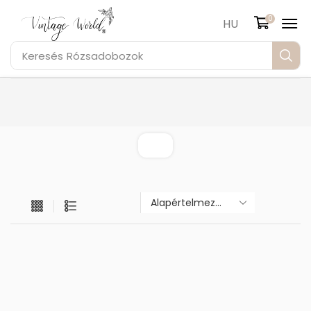
0
HU
Keresés
Rózsadobozok