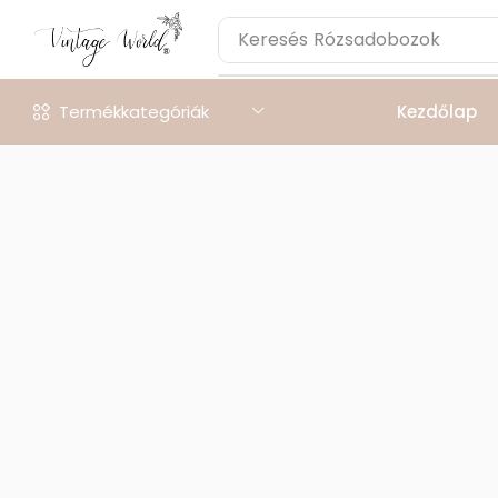
Keresés
Rózsadobozok
Termékkategóriák
Kezdőlap