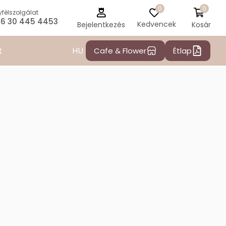
0
0
félszolgálat
6 30 445 4453
Kedvencek
Kosár
Bejelentkezés
HU
t
Cafe & Flower
Étlap