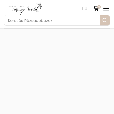
0
HU
Keresés
Rózsadobozok