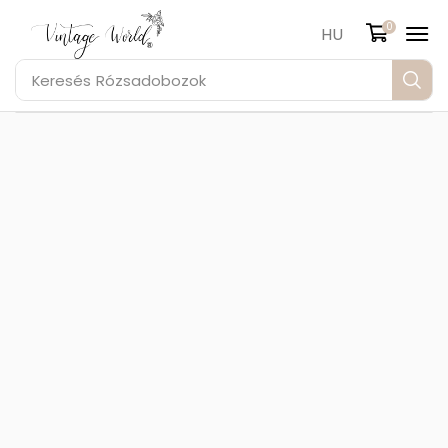
0
HU
Keresés
Rózsadobozok