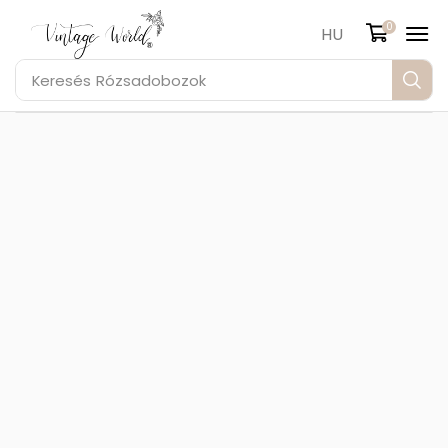
0
HU
Keresés
Rózsadobozok