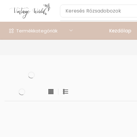
Keresés
Rózsadobozok
Termékkategóriák
Kezdőlap