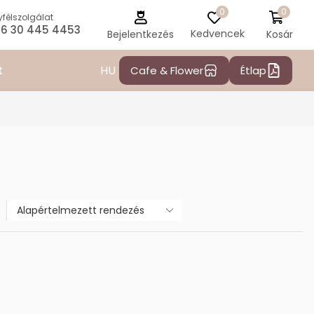
0
0
félszolgálat
6 30 445 4453
Kedvencek
Kosár
Bejelentkezés
HU
t
Cafe & Flower
Étlap