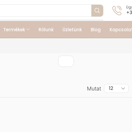
Ügy
+3
Termékek
Rólunk
Üzletünk
Blog
Kapcsola
Mutat