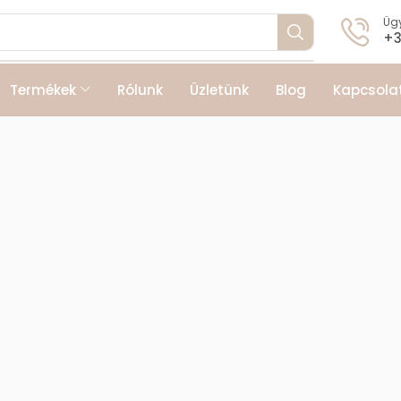
Ügy
+3
Termékek
Rólunk
Üzletünk
Blog
Kapcsola