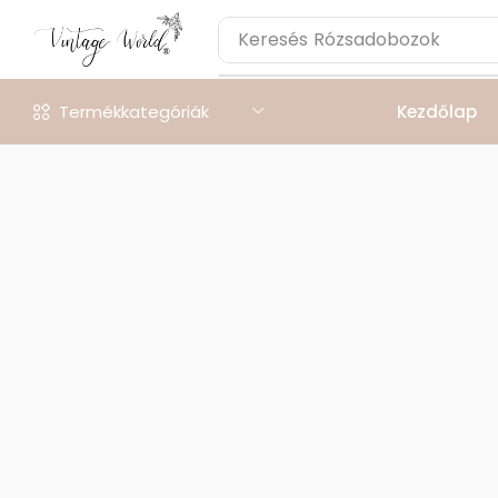
Keresés
Rózsadobozok
Termékkategóriák
Kezdőlap