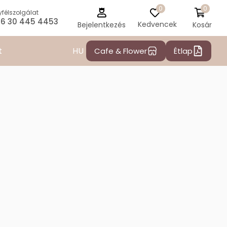
0
0
félszolgálat
6 30 445 4453
Kedvencek
Kosár
Bejelentkezés
HU
t
Cafe & Flower
Étlap