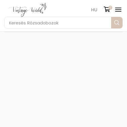
0
HU
Keresés
Rózsadobozok