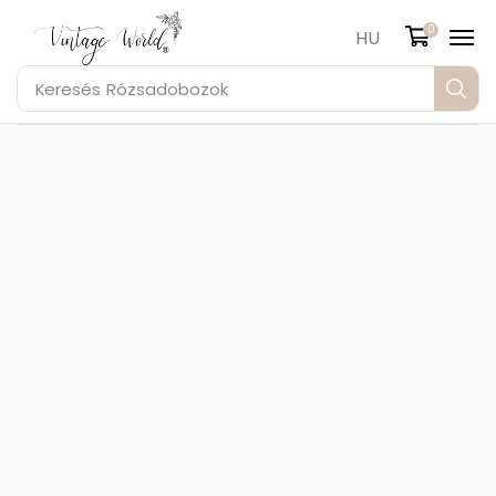
0
HU
Keresés
Rózsadobozok