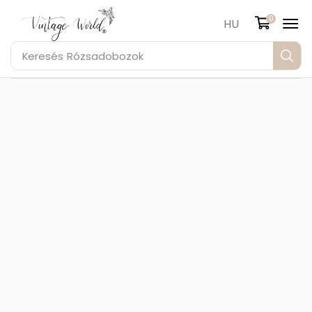
0
HU
Keresés
Rózsadobozok