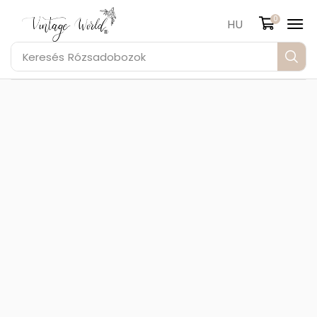
0
HU
Keresés
Rózsadobozok