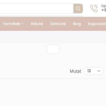
Ügy
+3
Termékek
Rólunk
Üzletünk
Blog
Kapcsola
Mutat