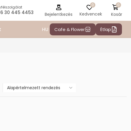
0
0
félszolgálat
6 30 445 4453
Kedvencek
Kosár
Bejelentkezés
HU
t
Cafe & Flower
Étlap