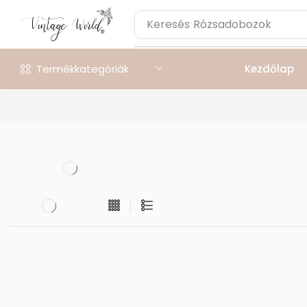
Keresés
Rózsadobozok
Termékkategóriák
Kezdőlap