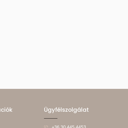
ációk
Ügyfélszolgálat
+36 30 445 4453