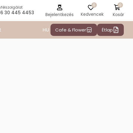
0
0
félszolgálat
6 30 445 4453
Kedvencek
Kosár
Bejelentkezés
HU
t
Cafe & Flower
Étlap