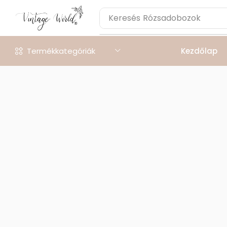
Keresés
Rózsadobozok
Termékkategóriák
Kezdőlap