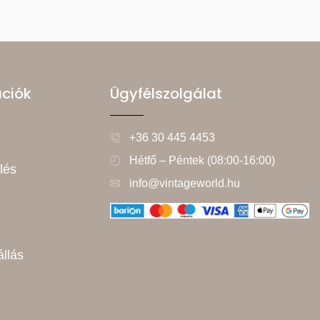
ációk
Ügyfélszolgálat
+36 30 445 4453
Hétfő – Péntek (08:00-16:00)
lés
info@vintageworld.hu
állás