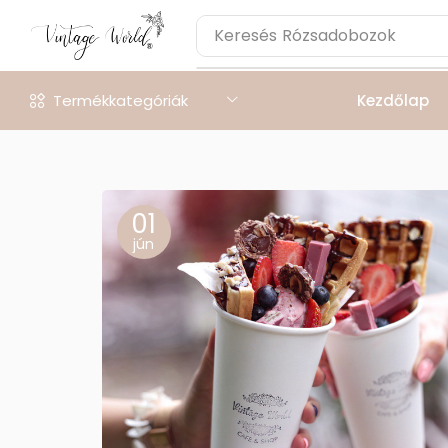
Keresés
Rózsadobozok
Termékkategóriák
Kezdőlap
01
jún