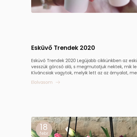
Esküvő Trendek 2020
Esküvő Trendek 2020 Legújabb cikkünkben az esk
vesszük górcső alá, s megmutatjuk nektek, mik le
Kíváncsiak vagytok, melyik lett az az árnyalat, mely
Elolvasom
18
febr