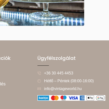
ációk
Ügyfélszolgálat
+36 30 445 4453
Hétfő – Péntek (08:00-16:00)
lés
info@vintageworld.hu