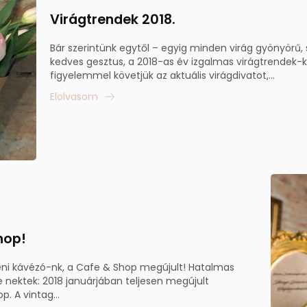
Virágtrendek 2018.
Bár szerintünk egytől – egyig minden virág gyönyörű,
kedves gesztus, a 2018-as év izgalmas virágtrendek-k
figyelemmel követjük az aktuális virágdivatot,...
Elolvasom
hop!
i kávézó-nk, a Cafe & Shop megújult! Hatalmas
 nektek: 2018 januárjában teljesen megújult
. A vintag...