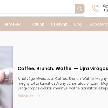
Ügy
+3
Termékek
Rólunk
Üzletünk
Blog
Kapcsola
Coffee. Brunch. Waffle. — Újra virágo
A hétvége hívószavai: Coffee. Brunch. Waffle. Megny
megnyitotta kapuit az Arany János utca 6. szám. Máju
virágkompozíciókkal, mennyei waffle ajánlattal, elképe
Elolvasom