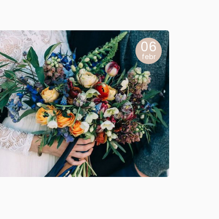
06
febr