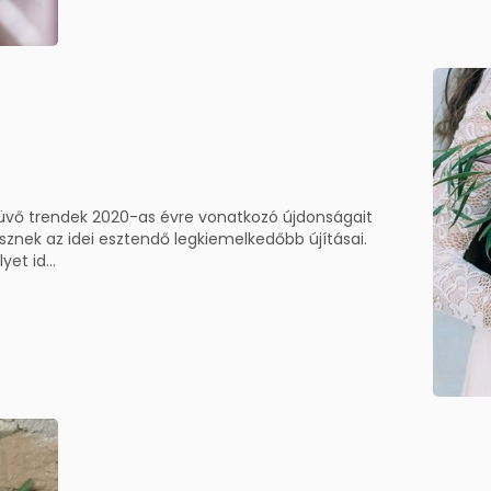
üvő trendek 2020-as évre vonatkozó újdonságait
sznek az idei esztendő legkiemelkedőbb újításai.
et id...