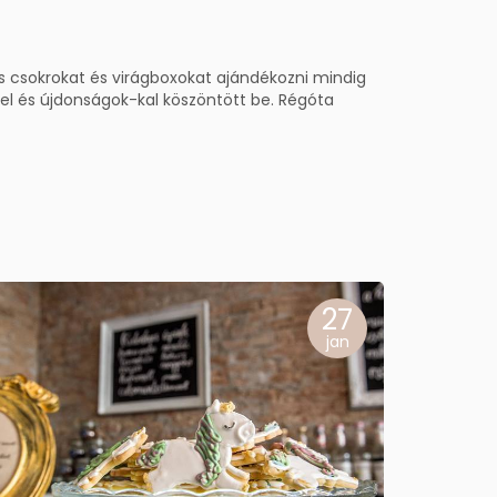
 s csokrokat és virágboxokat ajándékozni mindig
el és újdonságok-kal köszöntött be. Régóta
27
jan