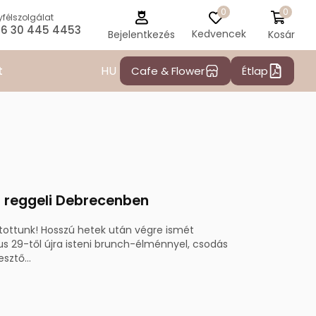
0
0
félszolgálat
6 30 445 4453
Kedvencek
Kosár
Bejelentkezés
HU
t
Cafe & Flower
Étlap
s reggeli Debrecenben
itottunk! Hosszú hetek után végre ismét
s 29-től újra isteni brunch-élménnyel, csodás
sztő...