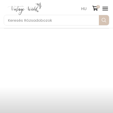
0
HU
Keresés
Rózsadobozok