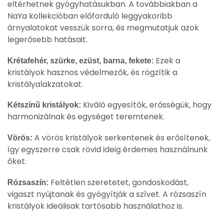
eltérhetnek gyógyhatásukban. A továbbiakban a
NaYa kollekcióban előforduló leggyakoribb
árnyalatokat vesszük sorra, és megmutatjuk azok
legerősebb hatásait.
Ezek a
Krétafehér, szürke, ezüst, barna, fekete:
kristályok hasznos védelmezők, és rögzítik a
kristályalakzatokat.
Kiváló egyesítők, erősségük, hogy
Kétszínű kristályok:
harmonizálnak és egységet teremtenek.
A vörös kristályok serkentenek és erősítenek,
Vörös:
így egyszerre csak rövid ideig érdemes használnunk
őket.
Feltétlen szeretetet, gondoskodást,
Rózsaszín:
vigaszt nyújtanak és gyógyítják a szívet. A rózsaszín
kristályok ideálisak tartósabb használathoz is.