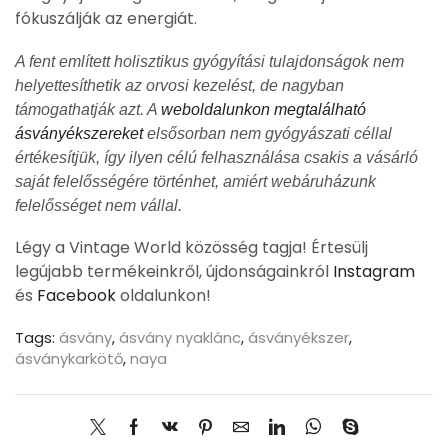
fókuszálják az energiát.
A fent említett holisztikus gyógyítási tulajdonságok nem
helyettesíthetik az orvosi kezelést, de nagyban
támogathatják azt. A
weboldalunkon megtalálható
ásványékszereket
elsősorban nem gyógyászati céllal
értékesítjük, így ilyen célú felhasználása csakis a vásárló
saját felelősségére történhet, amiért webáruházunk
felelősséget nem vállal.
Légy a Vintage World közösség tagja! Értesülj
legújabb termékeinkről, újdonságainkról
Instagram
és
Facebook
oldalunkon!
Tags:
ásvány
,
ásvány nyaklánc
,
ásványékszer
,
ásványkarkötő
,
naya