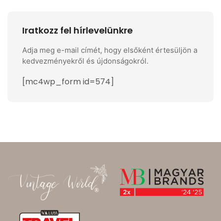
Iratkozz fel hírlevelünkre
Adja meg e-mail címét, hogy elsőként értesüljön a
kedvezményekről és újdonságokról.
[mc4wp_form id=574]