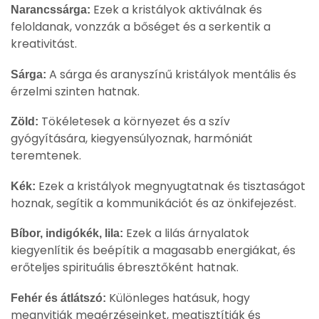
Ezek a kristályok aktiválnak és
Narancssárga:
feloldanak, vonzzák a bőséget és a serkentik a
kreativitást.
A sárga és aranyszínű kristályok mentális és
Sárga:
érzelmi szinten hatnak.
Tökéletesek a környezet és a szív
Zöld:
gyógyítására, kiegyensúlyoznak, harmóniát
teremtenek.
Ezek a kristályok megnyugtatnak és tisztaságot
Kék:
hoznak, segítik a kommunikációt és az önkifejezést.
Ezek a lilás árnyalatok
Bíbor, indigókék, lila:
kiegyenlítik és beépítik a magasabb energiákat, és
erőteljes spirituális ébresztőként hatnak.
Különleges hatásuk, hogy
Fehér és átlátszó:
megnyitják megérzéseinket, megtisztítják és