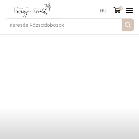
0
HU
Keresés
Rózsadobozok