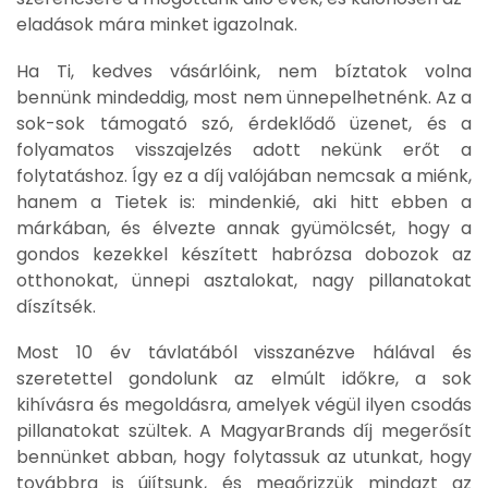
eladások mára minket igazolnak.
Ha Ti, kedves vásárlóink, nem bíztatok volna
bennünk mindeddig, most nem ünnepelhetnénk. Az a
sok-sok támogató szó, érdeklődő üzenet, és a
folyamatos visszajelzés adott nekünk erőt a
folytatáshoz. Így ez a díj valójában nemcsak a miénk,
hanem a Tietek is: mindenkié, aki hitt ebben a
márkában, és élvezte annak gyümölcsét, hogy a
gondos kezekkel készített habrózsa dobozok az
otthonokat, ünnepi asztalokat, nagy pillanatokat
díszítsék.
Most 10 év távlatából visszanézve hálával és
szeretettel gondolunk az elmúlt időkre, a sok
kihívásra és megoldásra, amelyek végül ilyen csodás
pillanatokat szültek. A MagyarBrands díj megerősít
bennünket abban, hogy folytassuk az utunkat, hogy
továbbra is újítsunk, és megőrizzük mindazt az