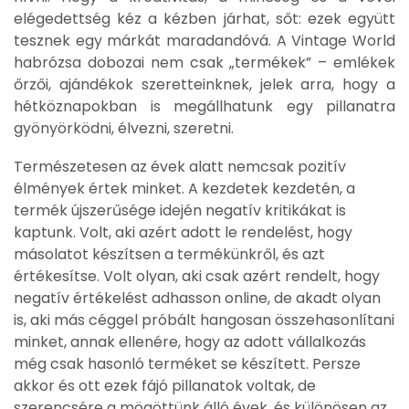
elégedettség kéz a kézben járhat, sőt: ezek együtt
tesznek egy márkát maradandóvá. A Vintage World
habrózsa dobozai nem csak „termékek” – emlékek
őrzői, ajándékok szeretteinknek, jelek arra, hogy a
hétköznapokban is megállhatunk egy pillanatra
gyönyörködni, élvezni, szeretni.
Természetesen az évek alatt nemcsak pozitív
élmények értek minket. A kezdetek kezdetén, a
termék újszerűsége idején negatív kritikákat is
kaptunk. Volt, aki azért adott le rendelést, hogy
másolatot készítsen a termékünkről, és azt
értékesítse. Volt olyan, aki csak azért rendelt, hogy
negatív értékelést adhasson online, de akadt olyan
is, aki más céggel próbált hangosan összehasonlítani
minket, annak ellenére, hogy az adott vállalkozás
még csak hasonló terméket se készített. Persze
akkor és ott ezek fájó pillanatok voltak, de
szerencsére a mögöttünk álló évek, és különösen az