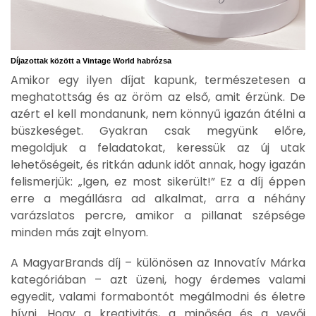
Díjazottak között a Vintage World habrózsa
Amikor egy ilyen díjat kapunk, természetesen a
meghatottság és az öröm az első, amit érzünk. De
azért el kell mondanunk, nem könnyű igazán átélni a
büszkeséget. Gyakran csak megyünk előre,
megoldjuk a feladatokat, keressük az új utak
lehetőségeit, és ritkán adunk időt annak, hogy igazán
felismerjük: „Igen, ez most sikerült!” Ez a díj éppen
erre a megállásra ad alkalmat, arra a néhány
varázslatos percre, amikor a pillanat szépsége
minden más zajt elnyom.
A MagyarBrands díj – különösen az Innovatív Márka
kategóriában – azt üzeni, hogy érdemes valami
egyedit, valami formabontót megálmodni és életre
hívni. Hogy a kreativitás, a minőség és a vevői