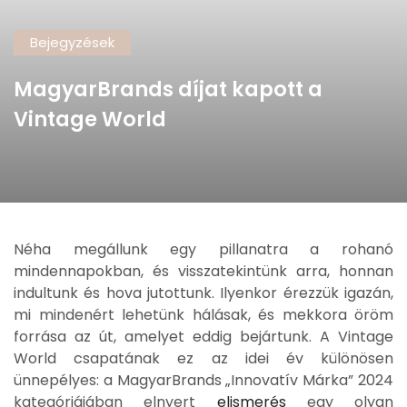
Bejegyzések
MagyarBrands díjat kapott a
Vintage World
Néha megállunk egy pillanatra a rohanó
mindennapokban, és visszatekintünk arra, honnan
indultunk és hova jutottunk. Ilyenkor érezzük igazán,
mi mindenért lehetünk hálásak, és mekkora öröm
forrása az út, amelyet eddig bejártunk. A Vintage
World csapatának ez az idei év különösen
ünnepélyes: a MagyarBrands „Innovatív Márka” 2024
kategóriájában elnyert
elismerés
egy olyan