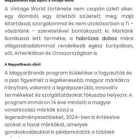
MagyarBrands díjat kapott a Vintage World
A Vintage World története nem csupán üzleti siker:
egy álomból, egy ötletből született meg, majd
kitartással, szorgalommal és nem utolsósorban a Ti –
vásárlóink – szeretetével bontakozott ki. Márkánk
ikonikussá lett terméke, a
habrózsa doboz
mára
világszabadalommal rendelkezik egész Európában,
sőt, Amerikában és Oroszországban is.
A MagyarBrands díjról
A MagyarBrands program küldetése a fogyasztók és
a piac figyelmét a legsikeresebb magyar márkákra
irányítani, valamint a legnépszerűbb, innovatív
termékeket és szolgáltatásokat fókuszba helyezni. A
program immáron 14 éve minősíti a magyar
vonatkozású márkák közül a
legeredményesebbeket, 2024-ben is értékelve
azokat a hazai márkákat, amelyek
gondoskodásukkal is példamutatók a többiek