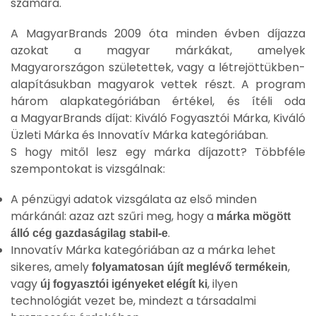
számára.
A MagyarBrands 2009 óta minden évben díjazza
azokat a magyar márkákat, amelyek
Magyarországon születettek, vagy a létrejöttükben-
alapításukban magyarok vettek részt
.
A program
három alapkategóriában értékel, és ítéli oda
a MagyarBrands díjat: Kiváló Fogyasztói Márka, Kiváló
Üzleti Márka és Innovatív Márka kategóriában
.
S hogy mitől lesz egy márka díjazott? Többféle
szempontokat is vizsgálnak:
A p
énzügyi adatok
vizsgálata az első minden
márkánál: azaz azt szűri meg, hogy a
márka mögött
.
álló cég
gazdaságilag
stabil-e
Innovatív Márka kategóriában az a márka lehet
sikeres, amely
,
folyamatosan újít meglévő termékein
vagy
, ilyen
új fogyasztói igényeket elégít ki
technológiát vezet be, mindezt a társadalmi