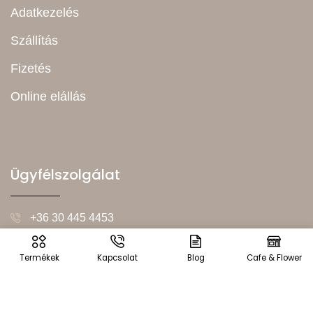
Adatkezelés
Szállítás
Fizetés
Online elállás
Ügyfélszolgálat
+36 30 445 4453
Hétfő – Péntek (08:00-16:00)
Termékek
Kapcsolat
Blog
Cafe & Flower
info@vintageworld.hu