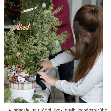
A
az utóbbi évek egyik legnépszerűbb
grincsfa