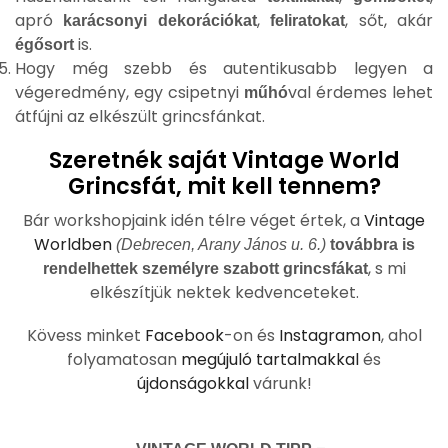
apró
,
, sőt, akár
karácsonyi dekorációkat
feliratokat
is.
égősort
Hogy még szebb és autentikusabb legyen a
végeredmény, egy csipetnyi
val érdemes lehet
műhó
átfújni az elkészült grincsfánkat.
Szeretnék saját Vintage World
Grincsfát, mit kell tennem?
Bár workshopjaink idén télre véget értek, a
Vintage
Worldben
(Debrecen, Arany János u. 6.)
továbbra is
, s mi
rendelhettek személyre szabott grincsfákat
elkészítjük nektek kedvenceteket.
Kövess minket
Facebook
-on és
Instagramon
, ahol
folyamatosan
megújuló tartalmakkal
és
újdonságokkal
várunk!