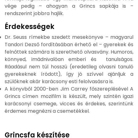
vége pedig – ahogyan a Grincs sapkája is –
rendszerint jobbra hajlik.
Érdekességek
Dr. Seuss rímekbe szedett mesekönyve – magyarul
Tandori Dezső fordításában érhető el – gyerekek és
felnőttek számára is szerethető olvasvány. Humoros,
könnyed, imádnivalóan emberi és tanulságos.
Ráadásul nem túl hosszú (eredetileg olvasni tanuló
gyerekeknek íródott), így jó szívvel ajánljuk a
szülőknek akár karácsony esti felolvasásra is.
A könyvből 2000-ben Jim Carrey főszereplésével A
Grincs címen mozifilm is készült, mely szintén igazi
karácsonyi csemege, vicces és érdekes, szerintünk
érdemes megnézni a csemetékkel.
Grincsfa készítése