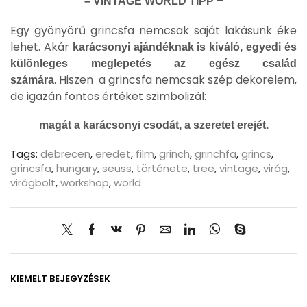
–
– VINTAGE WORLD TIPP
Egy gyönyörű grincsfa nemcsak saját lakásunk éke
lehet. Akár
karácsonyi ajándéknak is kiváló, egyedi és
különleges meglepetés az
egész család
. Hiszen a grincsfa nemcsak szép dekorelem,
számára
de igazán fontos értéket szimbolizál:
magát a karácsonyi csodát, a szeretet erejét.
Tags:
debrecen
,
eredet
,
film
,
grinch
,
grinchfa
,
grincs
,
grincsfa
,
hungary
,
seuss
,
története
,
tree
,
vintage
,
virág
,
virágbolt
,
workshop
,
world
KIEMELT BEJEGYZÉSEK