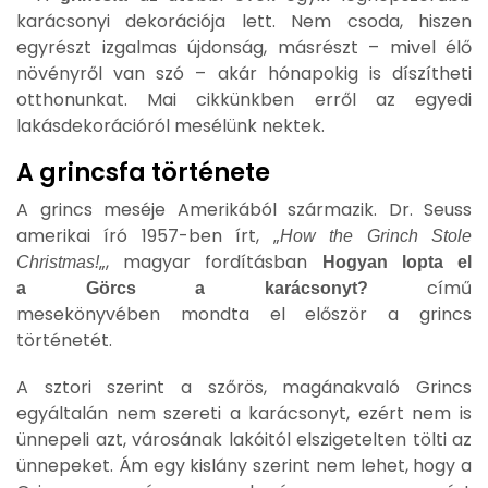
karácsonyi dekorációja lett. Nem csoda, hiszen
egyrészt izgalmas újdonság, másrészt – mivel élő
növényről van szó – akár hónapokig is díszítheti
otthonunkat. Mai cikkünkben erről az egyedi
lakásdekorációról mesélünk nektek.
A grincsfa története
A grincs meséje Amerikából származik. Dr. Seuss
amerikai író 1957-ben írt, „
How the Grinch Stole
„, magyar fordításban
Christmas!
Hogyan lopta el
című
a Görcs a karácsonyt?
mesekönyvében mondta el először a grincs
történetét.
A sztori szerint a szőrös, magánakvaló Grincs
egyáltalán nem szereti a karácsonyt, ezért nem is
ünnepeli azt, városának lakóitól elszigetelten tölti az
ünnepeket. Ám egy kislány szerint nem lehet, hogy a