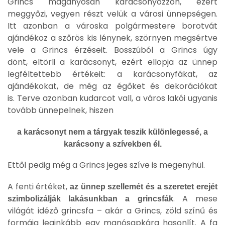
Grincs magányosan karácsonyozzon, ezért
meggyőzi, vegyen részt velük a városi ünnepségen.
Itt azonban a városka polgármestere borotvát
ajándékoz a szőrös kis lénynek, szörnyen megsértve
vele a Grincs érzéseit. Bosszúból a Grincs úgy
dönt, eltörli a karácsonyt, ezért ellopja az ünnep
legféltettebb értékeit: a karácsonyfákat, az
ajándékokat, de még az égőket és dekorációkat
is. Terve azonban kudarcot vall, a város lakói ugyanis
tovább ünnepelnek, hiszen
a karácsonyt nem a tárgyak teszik különlegessé, a
karácsony a szívekben él.
Ettől pedig még a Grincs jeges szíve is megenyhül.
A fenti értéket,
az ünnep szellemét és a szeretet erejét
. A mese
szimbolizálják lakásunkban a grincsfák
világát idéző grincsfa – akár a Grincs, zöld színű és
formája leginkább egy manósapkára hasonlít. A fa