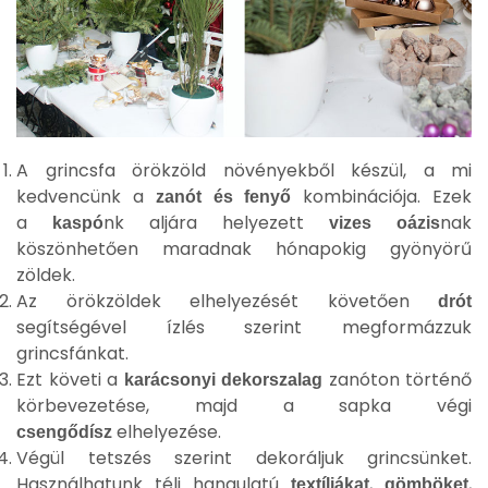
A grincsfa örökzöld növényekből készül, a mi
kedvencünk a
kombinációja. Ezek
zanót és fenyő
a
nk aljára helyezett
nak
kaspó
vizes oázis
köszönhetően maradnak hónapokig gyönyörű
zöldek.
Az örökzöldek elhelyezését követően
drót
segítségével ízlés szerint megformázzuk
grincsfánkat.
Ezt követi a
zanóton történő
karácsonyi dekorszalag
körbevezetése, majd a sapka végi
elhelyezése.
csengődísz
Végül tetszés szerint dekoráljuk grincsünket.
Használhatunk téli hangulatú
,
,
textíliákat
gömböket