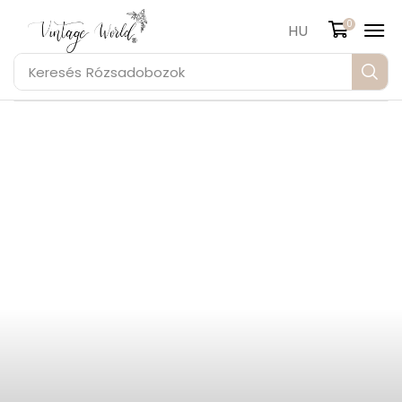
0
HU
Keresés
Rózsadobozok