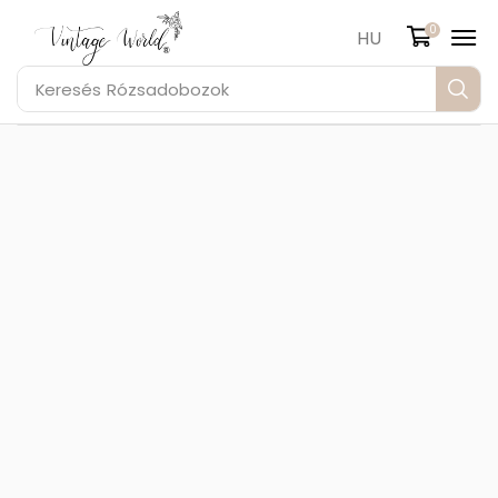
0
HU
Keresés
Rózsadobozok