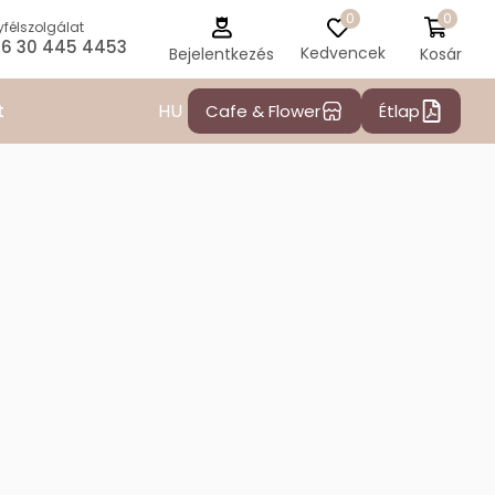
0
0
félszolgálat
6 30 445 4453
Kedvencek
Kosár
Bejelentkezés
HU
t
Cafe & Flower
Étlap