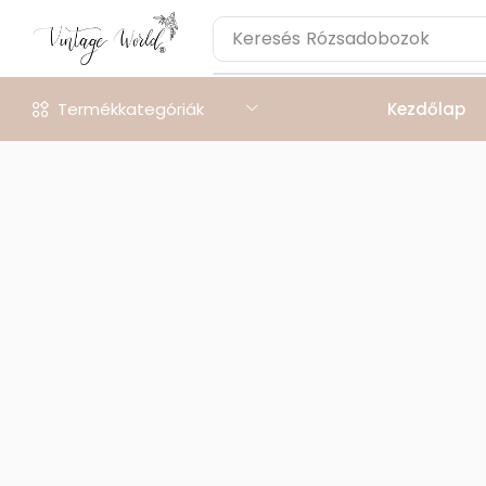
Keresés
Rózsadobozok
Termékkategóriák
Kezdőlap