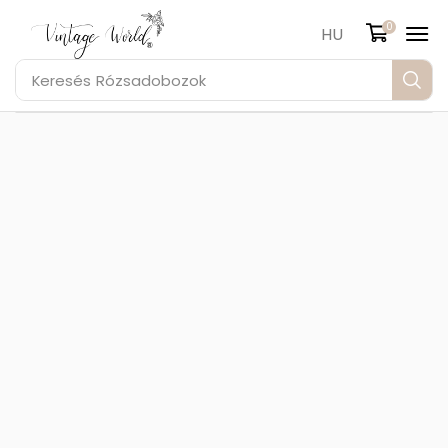
0
HU
Keresés
Rózsadobozok