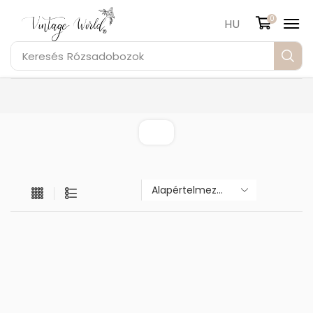
0
HU
Keresés
Rózsadobozok